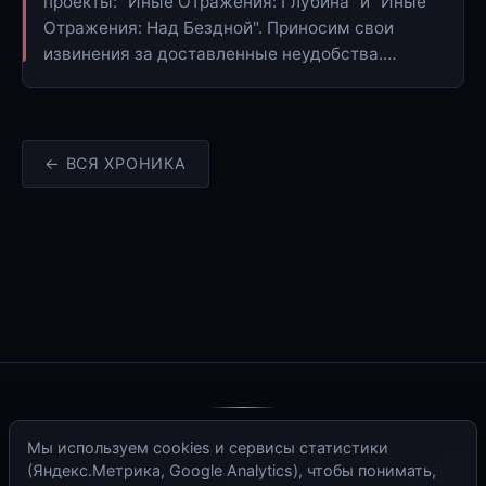
проекты: "Иные Отражения: Глубина" и "Иные
Отражения: Над Бездной". Приносим свои
извинения за доставленные неудобства.…
← ВСЯ ХРОНИКА
© 2006–2026 · Иные Отражения
Мы используем cookies и сервисы статистики
(Яндекс.Метрика, Google Analytics), чтобы понимать,
RSS
·
Sitemap
·
Политика конфиденциальности
·
Контакты