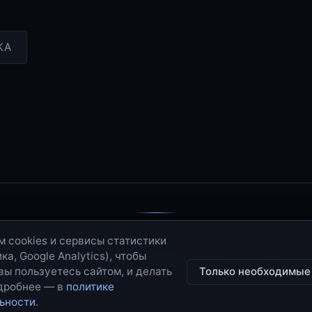
КА
© 2006–2026 · Иные Отражения
 cookies и сервисы статистики
а, Google Analytics), чтобы
RSS
·
Sitemap
·
Политика конфиденциальности
·
Контакты
 вы пользуетесь сайтом, и делать
Только необходимые
одробнее — в
политике
Сделано в hhivp.com
ьности
.