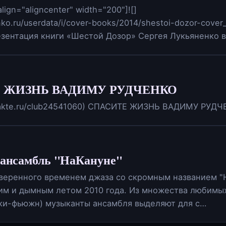
align="aligncenter" width="200"]![]
enko.ru/userdata/i/cover-books/2014/shestoi-dozor-cover
езентация книги «Шестой Дозор» Сергея Лукьяненко 
 ЖИЗНЬ ВАДИМУ РУДЧЕНКО
ontakte.ru/club24541060) СПАСИТЕ ЖИЗНЬ ВАДИМУ РУД
ансамбль "НаКануне"
веренного временем джаза со скромным названием "
им и дымным летом 2010 года. Из множества любимых
нки-фьюжн) музыканты ансамбля выделяют для с…