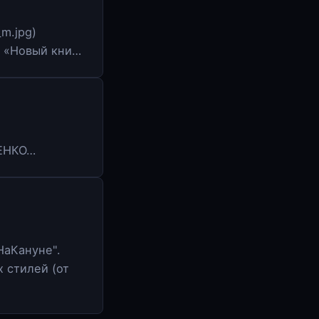
_m.jpg)
в «Новый кни…
ЧЕНКО…
НаКануне".
 стилей (от