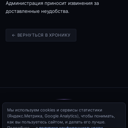
Администрация приносит извинения за
доставленные неудобства.
← ВЕРНУТЬСЯ В ХРОНИКУ
© 2006–2026 · Иные Отражения
Мы используем cookies и сервисы статистики
(Яндекс.Метрика, Google Analytics), чтобы понимать,
RSS
·
Sitemap
·
Политика конфиденциальности
·
Контакты
как вы пользуетесь сайтом, и делать его лучше.
Подробнее — в
политике конфиденциальности
.