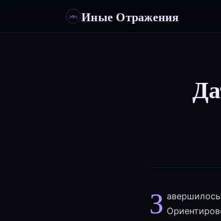
Иные Отражения
Да
З
авершилось 
Ориентирово